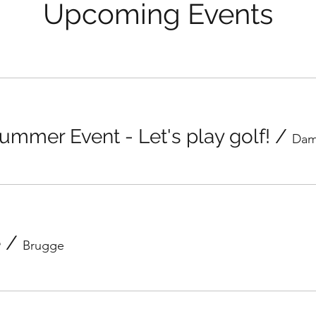
Upcoming Events
mmer Event - Let's play golf!
/
e
/
Brugge