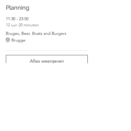
Planning
11:30 - 23:50
12 uur 20 minuten
Bruges, Beer, Boats and Burgers
Brugge
Alles weergeven
Tickets
Verkoop geëindigd op
Soort ticket
Early bird ticket - JVC
Prijs