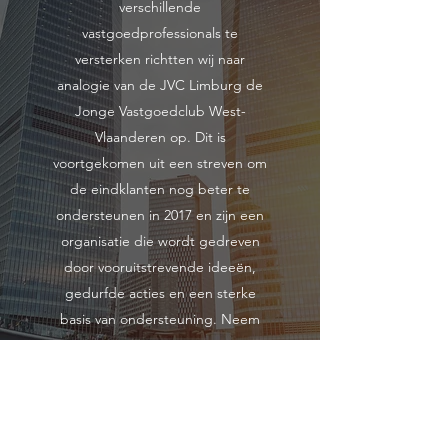
verschillende
vastgoedprofessionals te
versterken richtten wij naar
analogie van de JVC Limburg de
Jonge Vastgoedclub West-
Vlaanderen op. Dit is
voortgekomen uit een streven om
de eindklanten nog beter te
ondersteunen in 2017 en zijn een
organisatie die wordt gedreven
door vooruitstrevende ideeën,
gedurfde acties en een sterke
basis van ondersteuning. Neem
contact met ons op voor meer
informatie en om mee te doen.
Contact