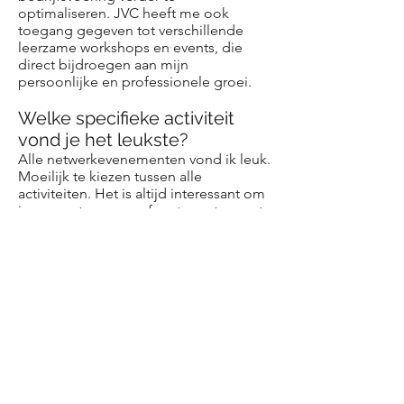
optimaliseren. JVC heeft me ook
toegang gegeven tot verschillende
leerzame workshops en events, die
direct bijdroegen aan mijn
persoonlijke en professionele groei.
Welke specifieke activiteit
vond je het leukste?
Alle netwerkevenementen vond ik leuk.
Moeilijk te kiezen tussen alle
activiteiten. Het is altijd interessant om
in een ontspannen sfeer te praten met
collega’s over trends en uitdagingen in
de vastgoedsector.
Zou je JVC aanbevelen aan
andere jonge makelaars en
waarom?
Absoluut! Ik zou JVC zeker aanbevelen
aan andere jonge makelaars. Het biedt
niet alleen een uitstekende
mogelijkheid om je netwerk uit te